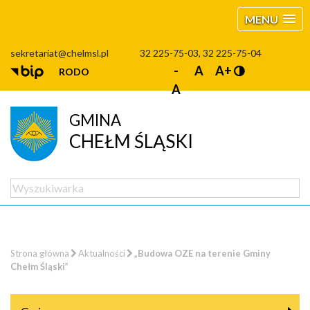
MENU
sekretariat@chelmsl.pl
32 225-75-03, 32 225-75-04
-
A
A+
RODO
A
GMINA
CHEŁM ŚLĄSKI
Strona główna
Aktualności
„Budowa OZE na terenie Gminy
Chełm Śląski”