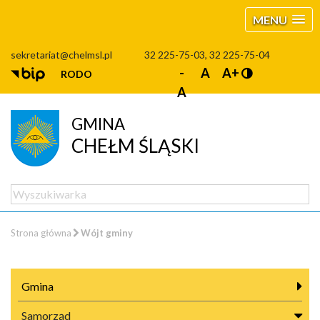
MENU
sekretariat@chelmsl.pl
32 225-75-03, 32 225-75-04
-
A
A+
RODO
A
GMINA
CHEŁM ŚLĄSKI
Strona główna
Wójt gminy
Gmina
Samorząd