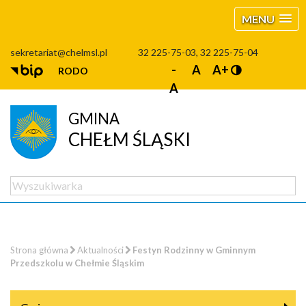
MENU
sekretariat@chelmsl.pl
32 225-75-03, 32 225-75-04
-
A
A+
RODO
A
GMINA
CHEŁM ŚLĄSKI
Strona główna
Aktualności
Festyn Rodzinny w Gminnym
Przedszkolu w Chełmie Śląskim