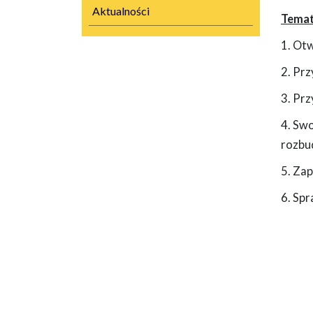
Aktualności
Temat
1. Ot
2. Prz
3. Prz
4. Sw
rozbud
5. Zap
6. Spr