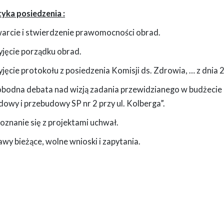
yka posiedzenia :
warcie i stwierdzenie prawomocności obrad.
yjęcie porządku obrad.
yjęcie protokołu z posiedzenia Komisji ds. Zdrowia, … z dnia 
obodna debata nad wizją zadania przewidzianego w budżecie 
owy i przebudowy SP nr 2 przy ul. Kolberga”.
oznanie się z projektami uchwał.
awy bieżące, wolne wnioski i zapytania.