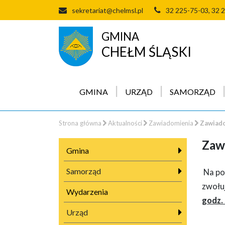
sekretariat@chelmsl.pl
32 225-75-03, 32 
GMINA
CHEŁM ŚLĄSKI
GMINA
URZĄD
SAMORZĄD
Strona główna
Aktualności
Zawiadomienia
Zawiado
Zawi
Gmina
Samorząd
Na po
zwołu
Wydarzenia
godz.
Urząd