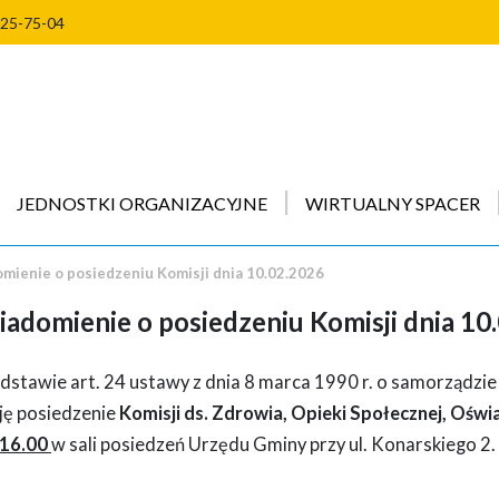
225-75-04
JEDNOSTKI ORGANIZACYJNE
WIRTUALNY SPACER
mienie o posiedzeniu Komisji dnia 10.02.2026
adomienie o posiedzeniu Komisji dnia 10
dstawie art. 24 ustawy z dnia 8 marca 1990 r. o samorządzie
ję posiedzenie
Komisji ds. Zdrowia, Opieki Społecznej, Oświa
 16.00
w sali posiedzeń Urzędu Gminy przy ul. Konarskiego 2.