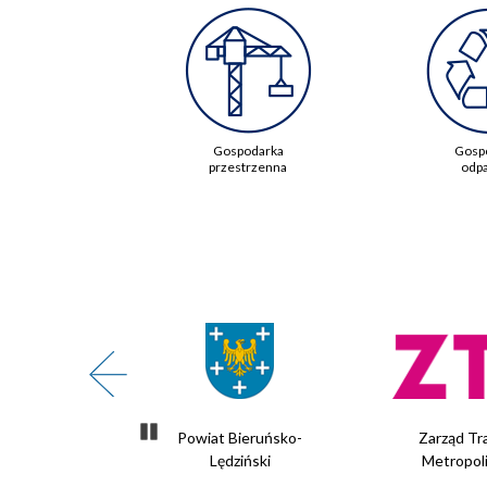
Gospodarka
Gosp
przestrzenna
odp
Zatrzymaj slider
te Powietrze
Powiat Bieruńsko-
Zarząd Tr
Lędziński
Metropol