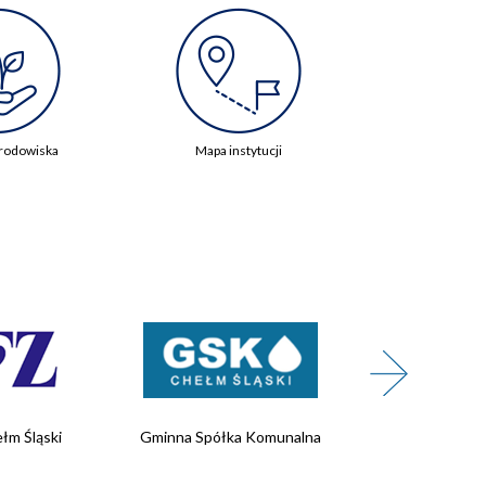
rodowiska
Mapa instytucji
łm Śląski
Gminna Spółka Komunalna
Wojskowe 
Rekrutacji