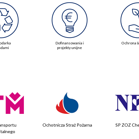
odarka
Dofinansowania i
Ochrona ś
adami
projekty unijne
ansportu
Ochotnicza Straż Pożarna
SP ZOZ Che
italnego