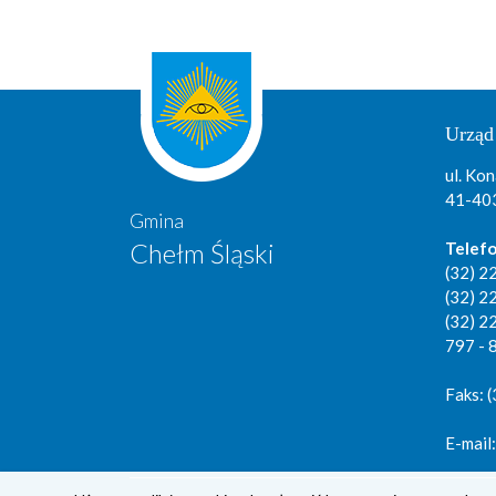
Urząd
ul. Kon
41-403
Gmina
Chełm Śląski
Telefo
(32) 2
(32) 2
(32) 2
797 - 
Faks: 
E-mail