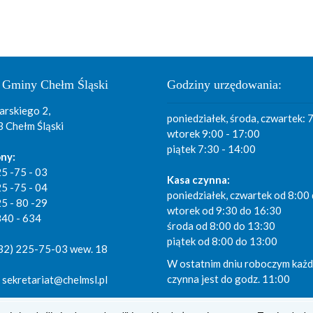
 Gminy Chełm Śląski
Godziny urzędowania:
arskiego 2,
poniedziałek, środa, czwartek: 
 Chełm Śląski
wtorek 9:00 - 17:00
piątek 7:30 - 14:00
ny:
25 -75 - 03
Kasa czynna:
25 -75 - 04
poniedziałek, czwartek od 8:00
25 - 80 -29
wtorek od 9:30 do 16:30
840 - 634
środa od 8:00 do 13:30
piątek od 8:00 do 13:00
(32) 225-75-03 wew. 18
W ostatnim dniu roboczym każd
czynna jest do godz. 11:00
: sekretariat@chelmsl.pl