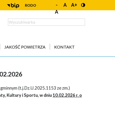
-
A
A+
RODO
A
JAKOŚĆ POWIETRZA
KONTAKT
.02.2026
 gminnym (t.j.Dz.U.2025.1153 ze zm.)
ty, Kultury i Sportu,
w dn
iu
10.02.2026 r. o