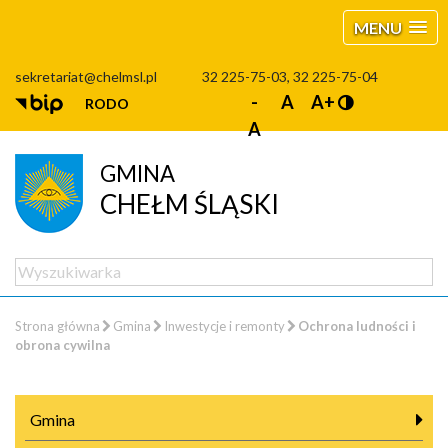
MENU
sekretariat@chelmsl.pl
32 225-75-03, 32 225-75-04
-
A
A+
RODO
A
GMINA
CHEŁM ŚLĄSKI
Strona główna
Gmina
Inwestycje i remonty
Ochrona ludności i
obrona cywilna
Gmina