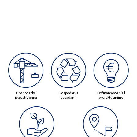
Gospodarka
Gospodarka
Dofinansowania i
przestrzenna
odpadami
projekty unijne