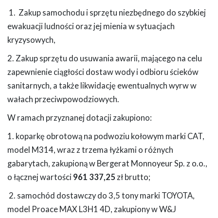
1. Zakup samochodu i sprzętu niezbędnego do szybkiej
ewakuacji ludności oraz jej mienia w sytuacjach
kryzysowych,
2. Zakup sprzętu do usuwania awarii, mającego na celu
zapewnienie ciągłości dostaw wody i odbioru ścieków
sanitarnych, a także likwidację ewentualnych wyrw w
wałach przeciwpowodziowych.
W ramach przyznanej dotacji zakupiono:
1. koparkę obrotową na podwoziu kołowym marki CAT,
model M314, wraz z trzema łyżkami o różnych
gabarytach, zakupioną w Bergerat Monnoyeur Sp. z o.o.,
o łącznej wartości
9
61 337,25
zł brutto;
2. samochód dostawczy do 3,5 tony marki TOYOTA,
model Proace MAX L3H1 4D, zakupiony w W&J