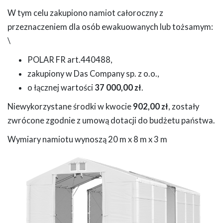
W tym celu zakupiono namiot całoroczny z
przeznaczeniem dla osób ewakuowanych lub tożsamym:
\
POLAR FR art.440488,
zakupiony w Das Company sp. z o.o.,
o łącznej wartości
37 000,00
zł
.
Niewykorzystane środki w kwocie
902,00 zł
, zostały
zwrócone zgodnie z umową dotacji do budżetu państwa.
Wymiary namiotu wynoszą 20 m x 8 m x 3 m