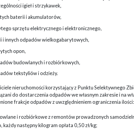
ególności igieł i strzykawek,
ytych baterii i akumulatorów,
ytego sprzętu elektrycznego i elektronicznego,
li i innych odpadów wielkogabarytowych,
żytych opon,
padów budowlanych i rozbiórkowych,
adów tekstyliów i odzieży.
iciele nieruchomości korzystający z Punktu Selektywnego Z
ązani do dostarczenia odpadów we własnym zakresie i na wł
nione frakcje odpadów z uwzględnieniem ograniczenia ilości:
dowlane i rozbiórkowe z remontów prowadzonych samodzielnie
 każdy następny kilogram opłata 0,50 zł/kg;