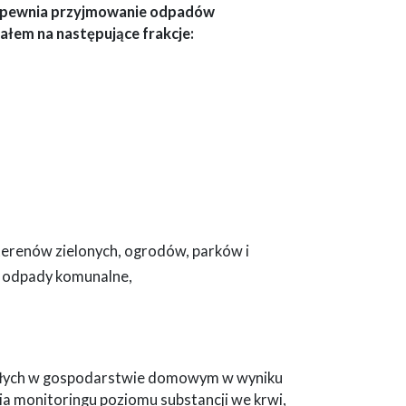
apewnia przyjmowanie odpadów
łem na następujące frakcje:
 terenów zielonych, ogrodów, parków i
h odpady komunalne,
tałych w gospodarstwie domowym w wyniku
ia monitoringu poziomu substancji we krwi,