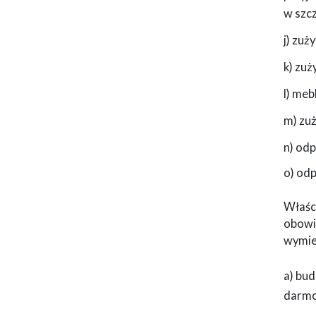
w szcz
j) zuż
k) zuż
l) meb
m) zu
n) od
o) odp
Właśc
obowi
wymie
a) bu
darmo,