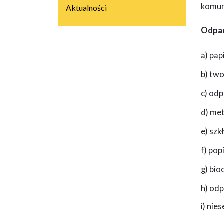
komun
Aktualności
Odpad
a) pap
b) tw
c) od
d) met
e) szkł
f) pop
g) bi
h) od
i) ni