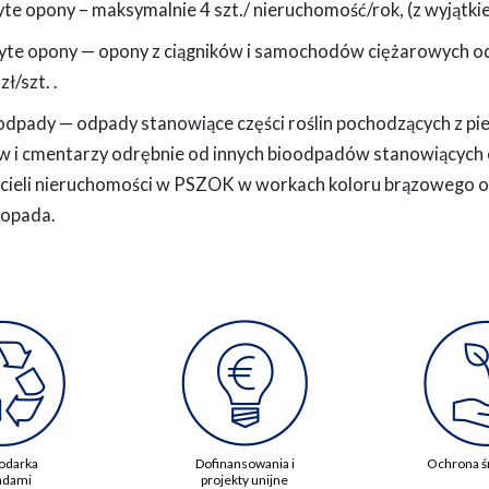
yte opony – maksymalnie 4 szt./ nieruchomość/rok, (z wyjąt
żyte opony — opony z ciągników i samochodów ciężarowych o
zł/szt. .
odpady — odpady stanowiące części roślin pochodzących z pi
w i cmentarzy odrębnie od innych bioodpadów stanowiących
icieli nieruchomości w PSZOK w workach koloru brązowego o p
topada.
odarka
Dofinansowania i
Ochrona ś
adami
projekty unijne