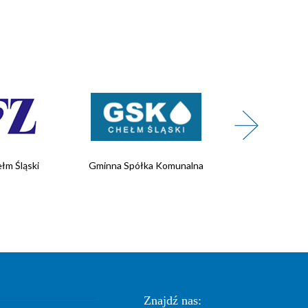
łm Śląski
Gminna Spółka Komunalna
Wojskowe 
Rekrutacji
Znajdź nas: