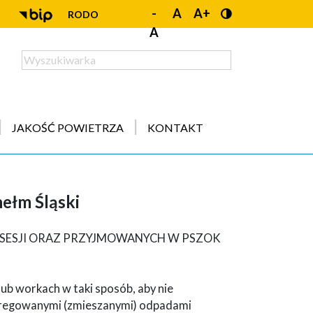
-
A
A+
RODO
A
JAKOŚĆ POWIETRZA
KONTAKT
ełm Śląski
ESJI ORAZ PRZYJMOWANYCH W PSZOK
b workach w taki sposób, aby nie
gregowanymi (zmieszanymi) odpadami