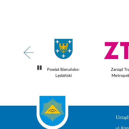
Zatrzymaj slider
te Powietrze
Powiat Bieruńsko-
Zarząd Tr
Lędziński
Metropol
Urząd
ul. Kon