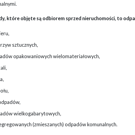
alnymi.
y, które objęte są odbiorem sprzed nieruchomości, to odpad
ieru,
orzyw sztucznych,
padów opakowaniowych wielomateriałowych,
ali,
a,
iołu,
oodpadów,
padów wielkogabarytowych,
esegregowanych (zmieszanych) odpadów komunalnych.