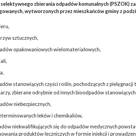
 selektywnego zbierania odpadów komunalnych (PSZOK) z
gowanych, wytworzonych przez mieszkańców gminy z podzia
ieru,
orzyw sztucznych,
padów opakowaniowych wielomateriałowych,
ali,
a,
adów stanowiących części roślin, pochodzących z pielęgnacji
arzy, zbierane odrębnie od innych bioodpadów stanowiącyc
padów niebezpiecznych,
zeterminowanych leków i chemikaliów,
padów niekwalifikujących się do odpadów medycznych pows
owania produktów leczniczych w formie iniekcji i prowadzen