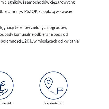
kiem ciągników i samochodów ciężarowych);
dbierane są w PSZOK za opłatą w kwocie
elęgnacji terenów zielonych, ogrodów,
 odpady komunalne odbierane będą od
ojemności 120 l., w miesiącach od kwietnia
rodowiska
Mapa instytucji