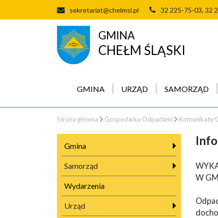
sekretariat@chelmsl.pl
32 225-75-03, 32 
GMINA
CHEŁM ŚLĄSKI
GMINA
URZĄD
SAMORZĄD
Strona główna
Gospodarka Odpadami
Komunikaty/O
Info
Gmina
Samorząd
WYKA
W GM
Wydarzenia
Odpad
Urząd
docho