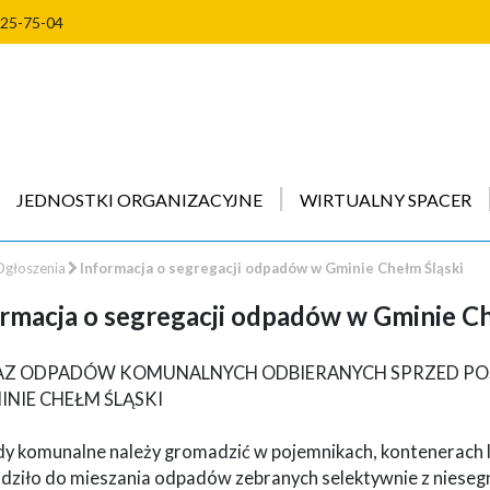
225-75-04
JEDNOSTKI ORGANIZACYJNE
WIRTUALNY SPACER
głoszenia
Informacja o segregacji odpadów w Gminie Chełm Śląski
rmacja o segregacji odpadów w Gminie Ch
Z ODPADÓW KOMUNALNYCH ODBIERANYCH SPRZED POS
INIE CHEŁM ŚLĄSKI
y komunalne należy gromadzić w pojemnikach, kontenerach lu
dziło do mieszania odpadów zebranych selektywnie z niese