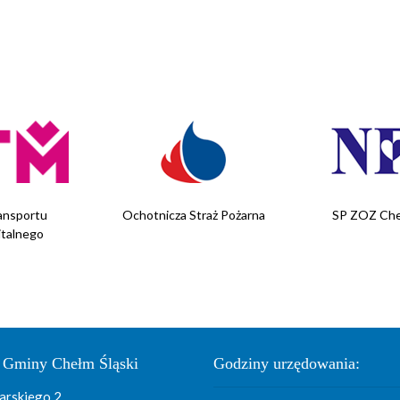
ansportu
Ochotnicza Straż Pożarna
SP ZOZ Che
italnego
 Gminy Chełm Śląski
Godziny urzędowania:
arskiego 2,