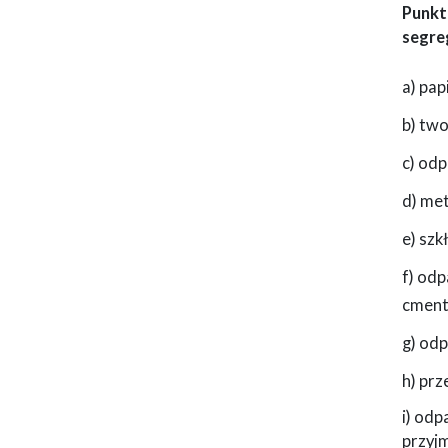
Punkt
segre
a) pap
b) tw
c) od
d) met
e) szkł
f) odp
cment
g) od
h) pr
i) od
przyjm