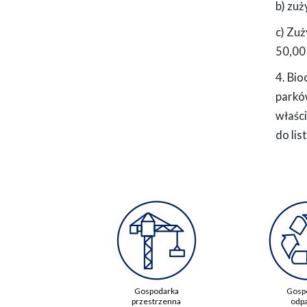
b) zuż
c) Zu
50,00 
4. Bio
parkó
właśc
do lis
Gospodarka
Gosp
przestrzenna
odp