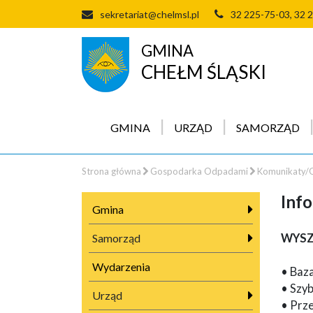
sekretariat@chelmsl.pl
32 225-75-03, 32 
GMINA
CHEŁM ŚLĄSKI
GMINA
URZĄD
SAMORZĄD
Strona główna
Gospodarka Odpadami
Komunikaty/O
Inf
Gmina
Samorząd
WYSZ
Wydarzenia
• Baza
• Szy
Urząd
• Prz