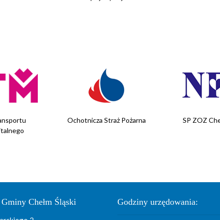
ansportu
Ochotnicza Straż Pożarna
SP ZOZ Che
italnego
 Gminy Chełm Śląski
Godziny urzędowania: