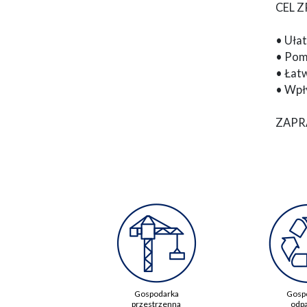
CEL 
• Uła
• Pom
• Łat
• Wpły
ZAPR
Gospodarka
Gosp
przestrzenna
odp