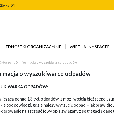
225-75-04
JEDNOSTKI ORGANIZACYJNE
WIRTUALNY SPACER
głoszenia
Informacja o wyszukiwarce odpadów
ormacja o wyszukiwarce odpadów
UKIWARKA ODPADÓW:
 licząca ponad 13 tyś. odpadów, z możliwością bieżącego uzup
bkie podpowiedzi, gdzie należy wyrzucić odpad – jak prawid
ekierowanie na szczegółowy opis związany z segregacją dan