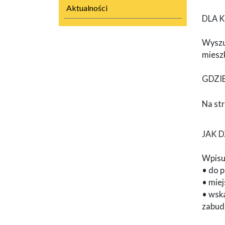
Aktualności
DLA 
Wyszu
miesz
GDZI
Na st
JAK D
Wpisuj
• do 
• mie
• wsk
zabud