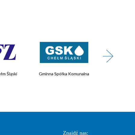
łm Śląski
Gminna Spółka Komunalna
Wojskowe 
Rekrutacji
Znajdź nas: