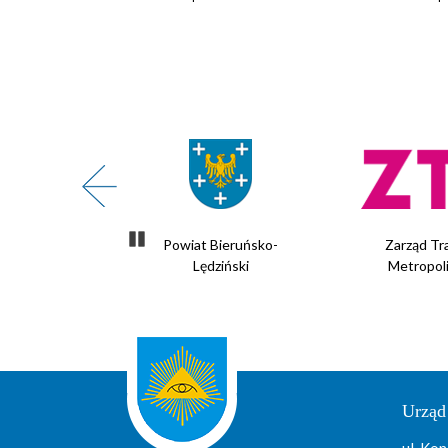
Zatrzymaj slider
te Powietrze
Powiat Bieruńsko-
Zarząd Tr
Lędziński
Metropol
Urząd