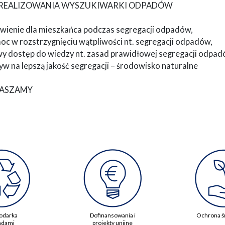
ZREALIZOWANIA WYSZUKIWARKI ODPADÓW
twienie dla mieszkańca podczas segregacji odpadów,
oc w rozstrzygnięciu wątpliwości nt. segregacji odpadów,
wy dostęp do wiedzy nt. zasad prawidłowej segregacji odpad
w na lepszą jakość segregacji – środowisko naturalne
ASZAMY
odarka
Dofinansowania i
Ochrona ś
adami
projekty unijne