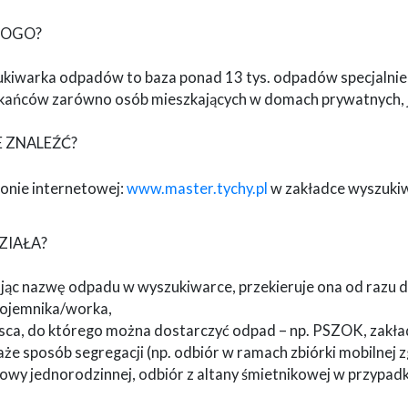
KOGO?
kiwarka odpadów to baza ponad 13 tys. odpadów specjalnie
kańców zarówno osób mieszkających w domach prywatnych, j
E ZNALEŹĆ?
ronie internetowej:
www.master.tychy.pl
w zakładce wyszuk
ZIAŁA?
ąc nazwę odpadu w wyszukiwarce, przekieruje ona od razu do
pojemnika/worka,
jsca, do którego można dostarczyć odpad – np. PSZOK, zakła
aże sposób segregacji (np. odbiór w ramach zbiórki mobilne
owy jednorodzinnej, odbiór z altany śmietnikowej w przypad