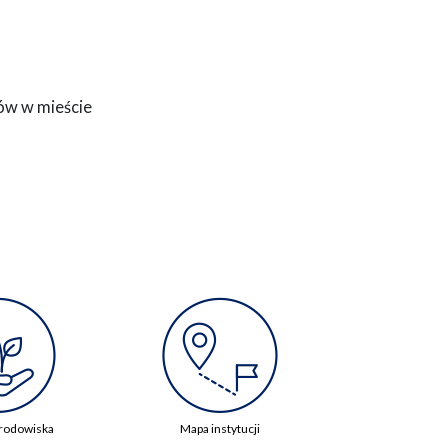
ów w mieście
rodowiska
Mapa instytucji