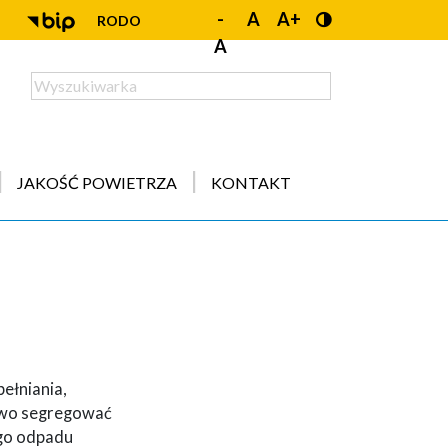
-
A
A+
RODO
A
JAKOŚĆ POWIETRZA
KONTAKT
ełniania,
łowo segregować
ego odpadu