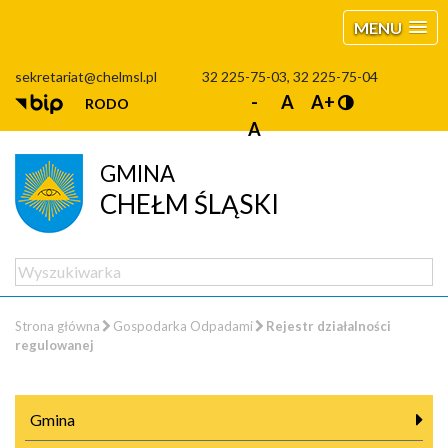
MENU
sekretariat@chelmsl.pl
32 225-75-03, 32 225-75-04
-
A
A+
RODO
A
GMINA
CHEŁM ŚLĄSKI
Strona główna
Gospodarka Odpadami
Rejestr działalności
regulowanej
Gmina