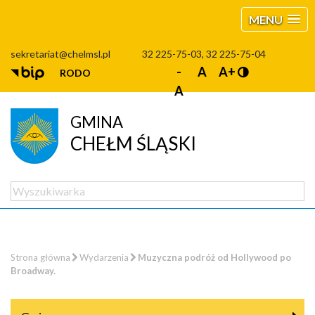
MENU
sekretariat@chelmsl.pl
32 225-75-03, 32 225-75-04
-
A
A+
RODO
A
GMINA
CHEŁM ŚLĄSKI
Strona główna
Wydarzenia
Muzyczna podróż od Hollywood po
Broadway.