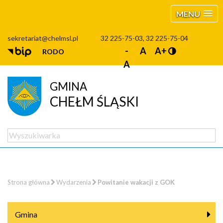
MENU
sekretariat@chelmsl.pl
32 225-75-03, 32 225-75-04
-
A
A+
RODO
A
GMINA
CHEŁM ŚLĄSKI
Strona główna
Wydarzenia
Powitanie wakacji z GOK
Gmina