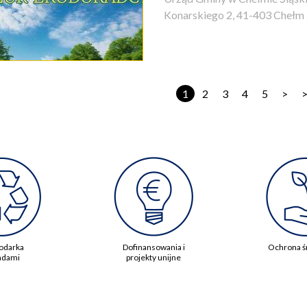
Konarskiego 2, 41-403 Chełm 
1
2
3
4
5
>
odarka
Dofinansowania i
Ochrona ś
adami
projekty unijne