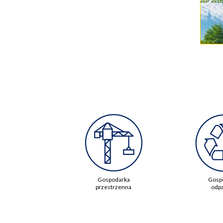
Gospodarka
Gosp
przestrzenna
odp