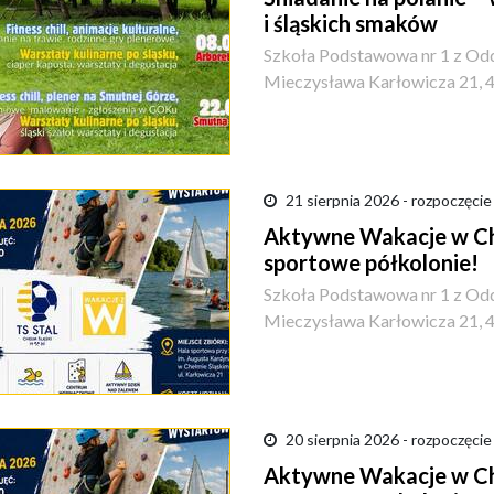
i śląskich smaków
Szkoła Podstawowa nr 1 z Odd
Mieczysława Karłowicza 21, 
21 sierpnia 2026 - rozpoczęcie
Aktywne Wakacje w Che
sportowe półkolonie!
Szkoła Podstawowa nr 1 z Odd
Mieczysława Karłowicza 21, 
20 sierpnia 2026 - rozpoczęcie
Aktywne Wakacje w Che