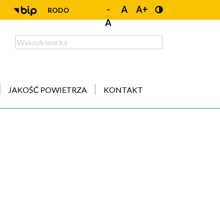
-
A
A+
RODO
A
JAKOŚĆ POWIETRZA
KONTAKT