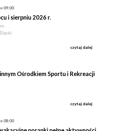
 o 09:00
u i sierpniu 2026 r.
kim
Śląski
czytaj dalej
innym Ośrodkiem Sportu i Rekreacji
czytaj dalej
 o 08:00
 wakacyjne poranki pełne aktywności