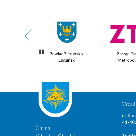
Zatrzymaj slider
ieruńsko-
Zarząd Transportu
Ochotnicza S
iński
Metropolitalnego
Urząd
ul. Kon
41-403
Gmina
Telefo