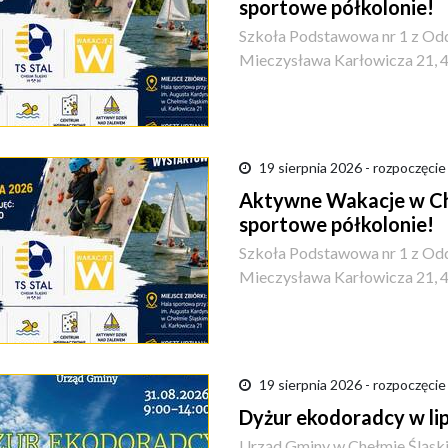
sportowe półkolonie!
Szkoła Podstawowa nr 1 z Odd
Mieczysława Karłowicza 21, 
19 sierpnia 2026 - rozpoczęcie
Aktywne Wakacje w Che
sportowe półkolonie!
Szkoła Podstawowa nr 1 z Odd
Mieczysława Karłowicza 21, 
19 sierpnia 2026 - rozpoczęcie
Dyżur ekodoradcy w lipc
Urząd Gminy w Chełmie Śląs