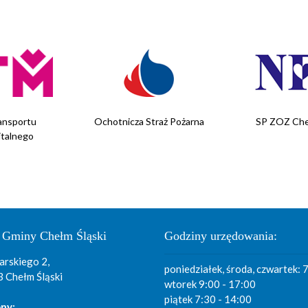
traż Pożarna
SP ZOZ Chełm Śląski
Gminna Spółk
 Gminy Chełm Śląski
Godziny urzędowania:
arskiego 2,
poniedziałek, środa, czwartek: 
 Chełm Śląski
wtorek 9:00 - 17:00
piątek 7:30 - 14:00
ny: