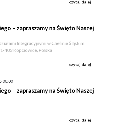
czytaj dalej
iego – zapraszamy na Święto Naszej
ziałami Integracyjnymi w Chełmie Śląskim
41-403 Kopciowice, Polska
czytaj dalej
 o 00:00
iego – zapraszamy na Święto Naszej
czytaj dalej