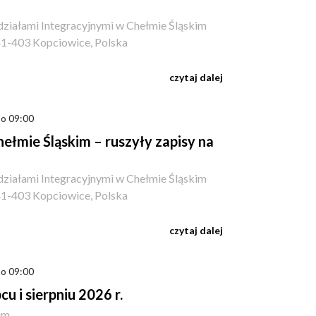
ziałami Integracyjnymi w Chełmie Śląskim
41-403 Kopciowice, Polska
czytaj dalej
 o 09:00
łmie Śląskim – ruszyły zapisy na
ziałami Integracyjnymi w Chełmie Śląskim
41-403 Kopciowice, Polska
czytaj dalej
 o 09:00
u i sierpniu 2026 r.
kim