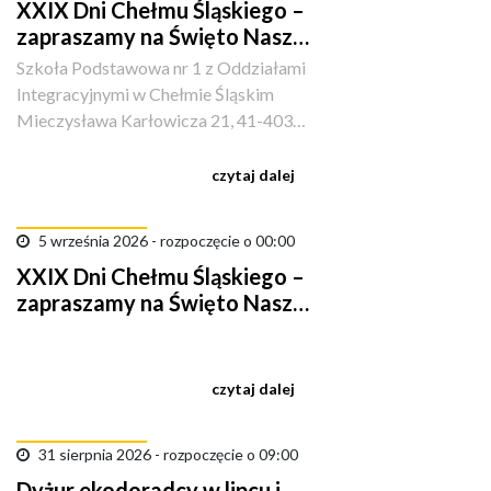
XXIX Dni Chełmu Śląskiego –
zapraszamy na Święto Naszej
Gminy!
Szkoła Podstawowa nr 1 z Oddziałami
Integracyjnymi w Chełmie Śląskim
Mieczysława Karłowicza 21, 41-403
Kopciowice, Polska
czytaj dalej
5 września 2026 - rozpoczęcie o 00:00
XXIX Dni Chełmu Śląskiego –
zapraszamy na Święto Naszej
Gminy!
czytaj dalej
31 sierpnia 2026 - rozpoczęcie o 09:00
Dyżur ekodoradcy w lipcu i