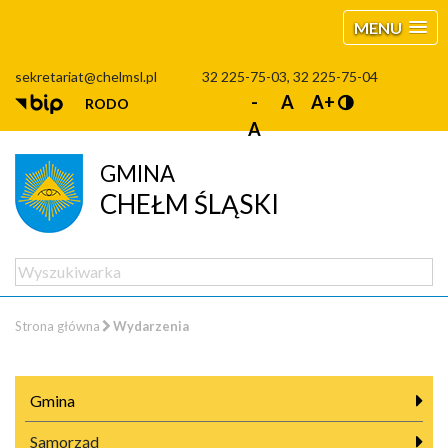
MENU
sekretariat@chelmsl.pl
32 225-75-03, 32 225-75-04
-
A
A+
RODO
A
GMINA
CHEŁM ŚLĄSKI
Strona główna
Wydarzenia
Gmina
Samorząd