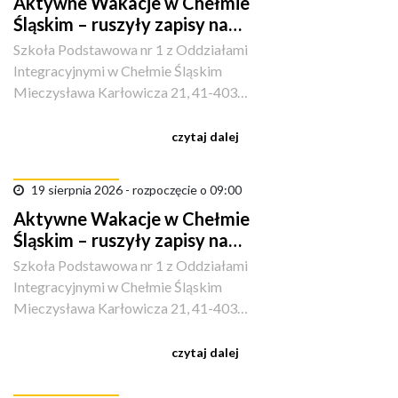
Aktywne Wakacje w Chełmie
Śląskim – ruszyły zapisy na
sportowe półkolonie!
Szkoła Podstawowa nr 1 z Oddziałami
Integracyjnymi w Chełmie Śląskim
Mieczysława Karłowicza 21, 41-403
Kopciowice, Polska
czytaj dalej
19 sierpnia 2026 - rozpoczęcie o 09:00
Aktywne Wakacje w Chełmie
Śląskim – ruszyły zapisy na
sportowe półkolonie!
Szkoła Podstawowa nr 1 z Oddziałami
Integracyjnymi w Chełmie Śląskim
Mieczysława Karłowicza 21, 41-403
Kopciowice, Polska
czytaj dalej