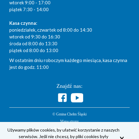
wtorek 9:00 - 17:00
piątek 7:30 - 14:00
Kasa czynna:
poniedziałek, czwartek od 8:00 do 14:30
wtorek od 9:30 do 16:30
środa od 8:00 do 13:30
piątek od 8:00 do 13:00
W ostatnim dniu roboczym każdego miesiąca, kasa czynna
jest do godz. 11:00
Znajdź nas:
© Gmina Chełm Śląski
Mapa strony
Polityka prywatności
Używamy plików cookies, by ułatwić korzystanie z naszych
serwisów. Jeśli nie chcesz, by pliki cookies były
Deklaracja dostępności