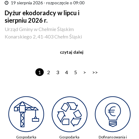
19 sierpnia 2026 - rozpoczęcie o 09:00
Dyżur ekodoradcy w lipcu i
sierpniu 2026 r.
Urząd Gminy w Chełmie Śląskim
Konarskiego 2, 41-403 Chełm Śląski
czytaj dalej
1
2
3
4
5
>
>>
Gospodarka
Gospodarka
Dofinansowania i