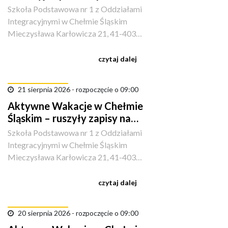
aktywności i śląskich smaków
Szkoła Podstawowa nr 1 z Oddziałami
Integracyjnymi w Chełmie Śląskim
Mieczysława Karłowicza 21, 41-403
Kopciowice, Polska
czytaj dalej
21 sierpnia 2026 - rozpoczęcie o 09:00
Aktywne Wakacje w Chełmie
Śląskim – ruszyły zapisy na
sportowe półkolonie!
Szkoła Podstawowa nr 1 z Oddziałami
Integracyjnymi w Chełmie Śląskim
Mieczysława Karłowicza 21, 41-403
Kopciowice, Polska
czytaj dalej
20 sierpnia 2026 - rozpoczęcie o 09:00